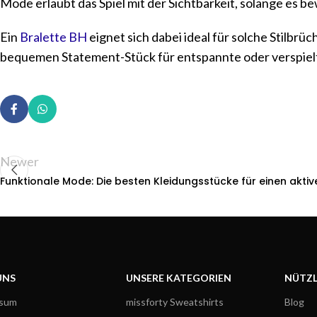
Mode erlaubt das Spiel mit der Sichtbarkeit, solange es b
Ein
Bralette BH
eignet sich dabei ideal für solche Stilbrüc
bequemen Statement-Stück für entspannte oder verspielte
Newer
Funktionale Mode: Die besten Kleidungsstücke für einen aktiv
UNS
UNSERE KATEGORIEN
NÜTZL
ssum
missforty Sweatshirts
Blog