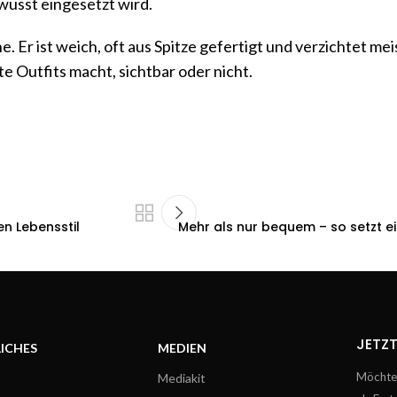
ewusst eingesetzt wird.
he. Er ist weich, oft aus Spitze gefertigt und verzichtet me
 Outfits macht, sichtbar oder nicht.
en Lebensstil
Mehr als nur bequem – so setzt e
JETZT
ICHES
MEDIEN
Möchtes
Mediakit