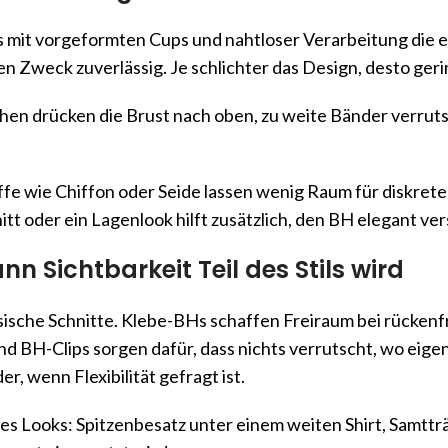
Hs mit vorgeformten Cups und nahtloser Verarbeitung die 
sen Zweck zuverlässig. Je schlichter das Design, desto ger
bchen drücken die Brust nach oben, zu weite Bänder verrut
toffe wie Chiffon oder Seide lassen wenig Raum für diskre
itt oder ein Lagenlook hilft zusätzlich, den BH elegant ve
 Sichtbarkeit Teil des Stils wird
sische Schnitte. Klebe-BHs schaffen Freiraum bei rückenfr
BH-Clips sorgen dafür, dass nichts verrutscht, wo eigentl
r, wenn Flexibilität gefragt ist.
es Looks: Spitzenbesatz unter einem weiten Shirt, Samttr