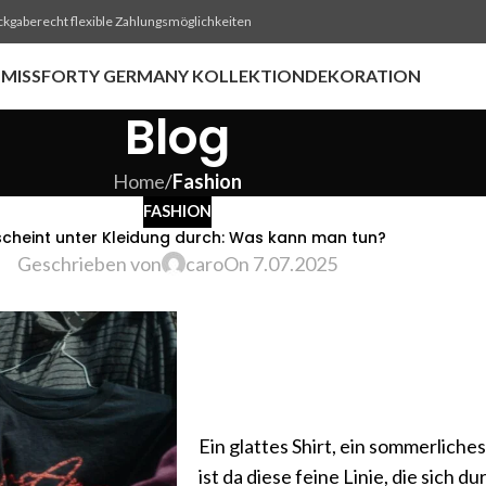
ckgaberecht flexible Zahlungsmöglichkeiten
MISSFORTY GERMANY KOLLEKTION
DEKORATION
Blog
Home
/
Fashion
FASHION
scheint unter Kleidung durch: Was kann man tun?
Geschrieben von
caro
On 7.07.2025
Ein glattes Shirt, ein sommerliche
ist da diese feine Linie, die sich 