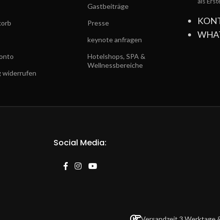
als Ers
Gastbeiträge
KON
orb
Presse
WHA
keynote anfragen
onto
Hotelshops, SPA &
Wellnessbereiche
g widerrufen
Social Media:
Versandzeit 3 Werktage &