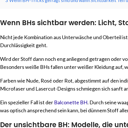
3
Wenn BH-Tricks gefragt sind und wann Sichtbarkeit Teil d
Wenn BHs sichtbar werden: Licht, S
Nicht jede Kombination aus Unterwäsche und Oberteil ist 
Durchlässigkeit geht.
Wird der Stoff dann noch eng anliegend getragen oder von
Besonders weiße BHs fallen unter weißer Kleidung auf, w
Farben wie Nude, Rosé oder Rot, abgestimmt auf den indiv
Microfaser und Lasercut-Designs schmiegen sich sanft an
Ein spezieller Fall ist der
Balconette BH
. Durch seine waa
was optisch ansprechend sein kann, bei dünnem Stoff aller
Der unsichtbare BH: Modelle, die unt