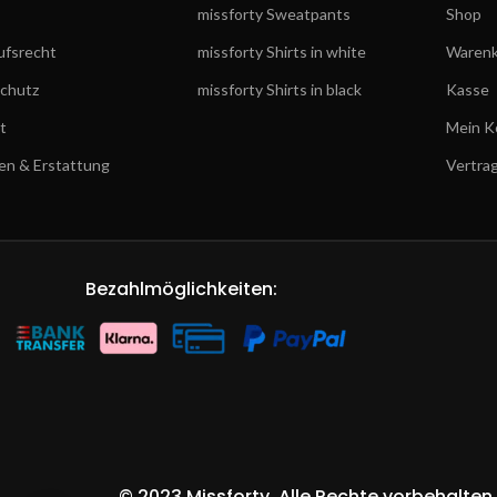
missforty Sweatpants
Shop
ufsrecht
missforty Shirts in white
Warenk
chutz
missforty Shirts in black
Kasse
t
Mein K
en & Erstattung
Vertra
Bezahlmöglichkeiten:
©
2023 Missforty
. Alle Rechte vorbehalten