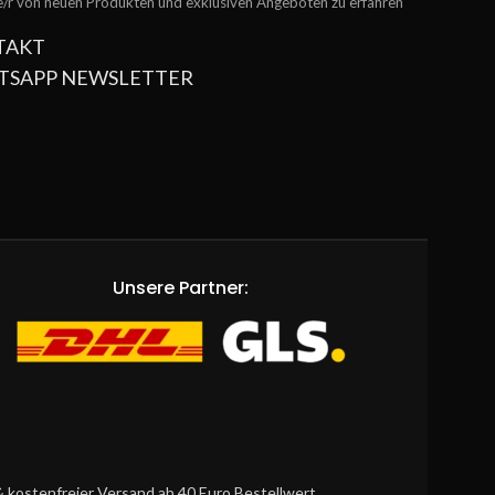
te/r von neuen Produkten und exklusiven Angeboten zu erfahren
TAKT
TSAPP NEWSLETTER
Unsere Partner:
 kostenfreier Versand ab 40 Euro Bestellwert