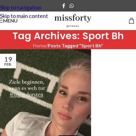
Skip to navigation
Skip to main content
MENU
Tag Archives: Sport Bh
Home
/
Posts Tagged "Sport Bh"
19
FEB.