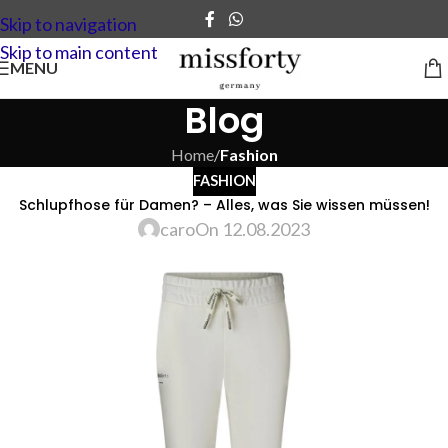
Skip to navigation
Skip to main content
MENU
Blog
Home
/
Fashion
FASHION
Schlupfhose für Damen? – Alles, was Sie wissen müssen!
caro
On 12.08.2023