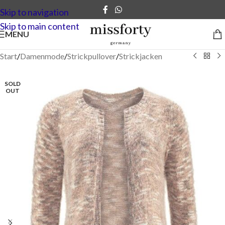
Skip to navigation
Skip to main content
MENU
Start
/
Damenmode
/
Strickpullover
/
Strickjacken
SOLD
OUT