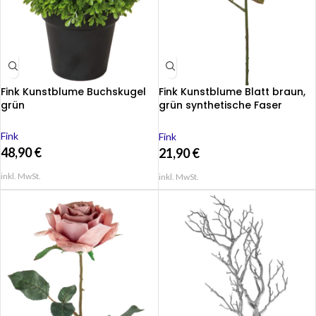
Fink Kunstblume Buchskugel
Fink Kunstblume Blatt braun,
grün
grün synthetische Faser
schöne Idee zur Hochzeit
Fink
Fink
48,90
€
21,90
€
inkl. MwSt.
inkl. MwSt.