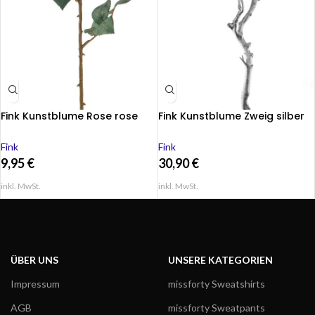
Fink Kunstblume Rose rose
Fink Kunstblume Zweig silber
Fink
Fink
9,95
€
30,90
€
inkl. MwSt.
inkl. MwSt.
ÜBER UNS
UNSERE KATEGORIEN
Impressum
missforty Sweatshirts
AGB
missforty Sweatpants