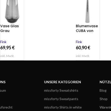
Vase Glas
Blumenvase
Grau
CUBA von
Blumenvase
Fink Living 36
Dekovase
cm Höhe
Fink
Fink
Tischvase
69,95
€
60,90
€
LINEA von
Fink Living 36
inkl. MwSt.
inkl. MwSt.
cm
UNS
UNSERE KATEGORIEN
NÜTZL
ssum
missforty Sweatshirts
Blog
missforty Sweatpants
Shop
ufsrecht
missforty Shirts in white
Warenk