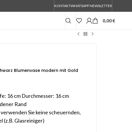
KONTAKT
WHATSAPP NEWSLETTER
0,00
€
chwarz Blumenvase modern mit Gold
efe: 16 cm Durchmesser: 16 cm
ldener Rand
 verwenden Sie keine scheuernden,
 (z.B. Glasreiniger)