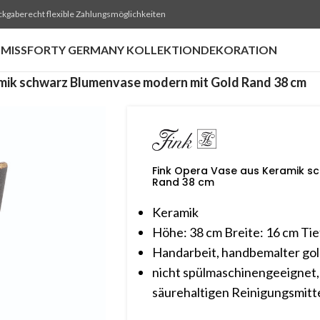
ckgaberecht flexible Zahlungsmöglichkeiten
MISSFORTY GERMANY KOLLEKTION
DEKORATION
mik schwarz Blumenvase modern mit Gold Rand 38 cm
Fink Opera Vase aus Keramik s
Rand 38 cm
Keramik
Höhe: 38 cm Breite: 16 cm Ti
Handarbeit, handbemalter go
nicht spülmaschinengeeignet,
säurehaltigen Reinigungsmittel