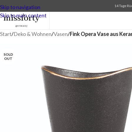
14 Tage Rü
Skip to navigation
Skip to main content
Start
/
Deko & Wohnen
/
Vasen
/
Fink Opera Vase aus Kera
SOLD
OUT