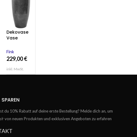
Dekovase
Vase
Blumenvase
Porzellan
Fink
grau
229,00
€
silberfarben
Deko
inkl. MwSt.
Tischvase
MELUA 51 cm
 SPAREN
t du 10% Rabatt auf deine erste Bestellung? Melde dich an, um
te/r von neuen Produkten und exklusiven Angeboten zu erfahren
TAKT