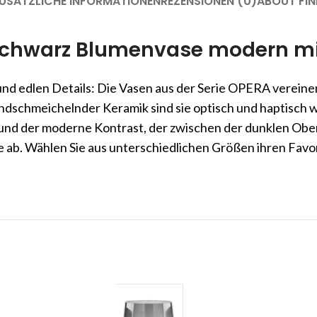
USÄTZLICHE INFORMATIONEN
REZENSIONEN (0)
ABOUT FIN
schwarz Blumenvase modern mi
 und edlen Details: Die Vasen aus der Serie OPERA verei
ndschmeichelnder Keramik sind sie optisch und haptisch 
 und der moderne Kontrast, der zwischen der dunklen Obe
 ab. Wählen Sie aus unterschiedlichen Größen ihren Favor