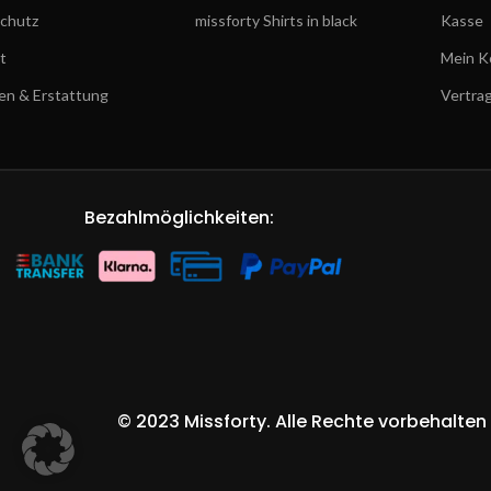
chutz
missforty Shirts in black
Kasse
t
Mein K
en & Erstattung
Vertra
Bezahlmöglichkeiten:
©
2023 Missforty
. Alle Rechte vorbehalten