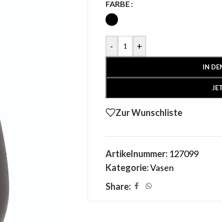
FARBE
-
+
IN D
JE
Zur Wunschliste
Artikelnummer:
127099
Kategorie:
Vasen
Share: