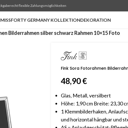
ckgaberecht flexible Zahlungsmöglichkeiten
MISSFORTY GERMANY KOLLEKTION
DEKORATION
men Bilderrahmen silber schwarz Rahmen 10×15 Foto
Fink Sora Fotorahmen Bilderrah
48,90
€
Glas, Metall, versilbert
Höhe: 1,90 cm Breite: 23,30 c
1 Klemmbilderhaken, Anlaufsch
und horizontal hängbar und 
AS = Anlaufgeschützt-Pflege