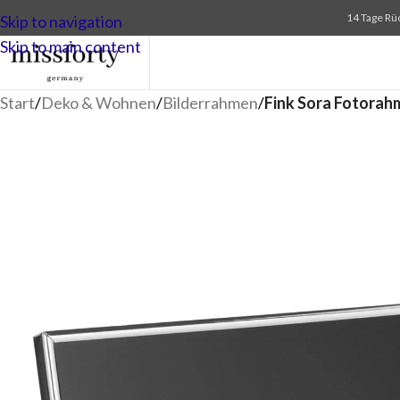
14 Tage Rü
Skip to navigation
Skip to main content
Start
/
Deko & Wohnen
/
Bilderrahmen
/
Fink Sora Fotorah