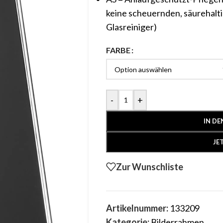
keine scheuernden, säurehalti
Glasreiniger)
FARBE
-
+
IN D
JE
Zur Wunschliste
Artikelnummer:
133209
Kategorie:
Bilderrahmen