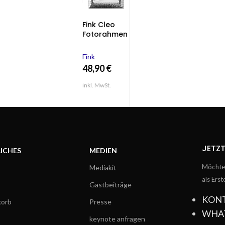
Fink Cleo
Fotorahmen
Bilderrahme
n silber
Fink
Rahmen
48,90
€
13×18 Foto
inkl. MwSt.
JETZT
ICHES
MEDIEN
Möchtes
Mediakit
als Ers
Gastbeiträge
KON
orb
Presse
WHA
keynote anfragen