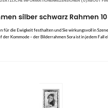
USÄTZLICHE INFORMATIONEN
REZENSIONEN (0)
ABOUT FIN
hmen silber schwarz Rahmen 10
en für die Ewigkeit festhalten und Sie wirkungsvoll in Szen
der Kommode – der Bilderrahmen Sora ist in jedem Fall ei