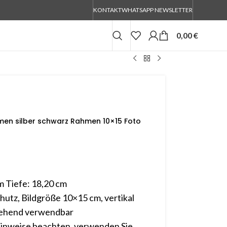
KONTAKT
WHATSAPP NEWSLETTER
0,00
€
men silber schwarz Rahmen 10×15 Foto
m Tiefe: 18,20 cm
utz, Bildgröße 10×15 cm, vertikal
stehend verwendbar
hinweise beachten, verwenden Sie