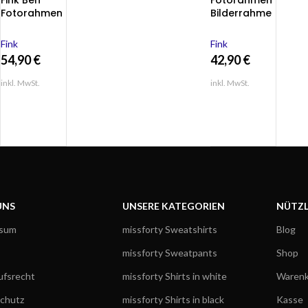
Fink Ben
Fotorahmen
Fotorahmen
Bilderrahme
Bilderrahme
n Glas
n silber
Rahmen
Fink
Fink
Rahmen
9×13 Fink
54,90
€
42,90
€
10×15
Ben silber
Glasrahmen
Glasrahmen
inkl. MwSt.
inkl. MwSt.
UNS
UNSERE KATEGORIEN
NÜTZL
ssum
missforty Sweatshirts
Blog
missforty Sweatpants
Shop
ufsrecht
missforty Shirts in white
Warenk
chutz
missforty Shirts in black
Kasse