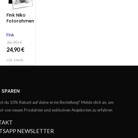
Fink Niko
Fotorahmen
Bilderrahme
n silber
Fink
Rahmen
36,90
€
13×18
24,90
€
inkl. MwSt.
 SPAREN
t du 10% Rabatt auf deine erste Bestellung? Melde dich an, um
te/r von neuen Produkten und exklusiven Angeboten zu erfahren
TAKT
TSAPP NEWSLETTER