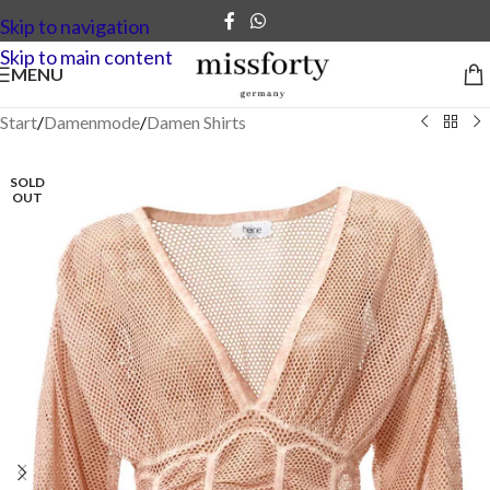
Skip to navigation
Skip to main content
MENU
Start
/
Damenmode
/
Damen Shirts
SOLD
OUT