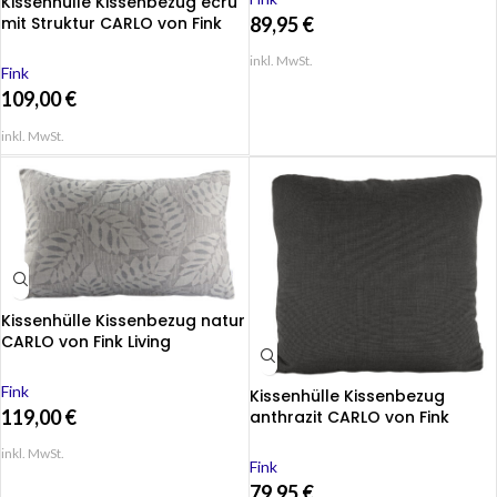
Kissenhülle Kissenbezug ecru
89,95
€
mit Struktur CARLO von Fink
Living 50x50cm
inkl. MwSt.
Fink
109,00
€
inkl. MwSt.
Kissenhülle Kissenbezug natur
CARLO von Fink Living
40x60cm
Fink
Kissenhülle Kissenbezug
119,00
€
anthrazit CARLO von Fink
Living 40x40cm
inkl. MwSt.
Fink
79,95
€