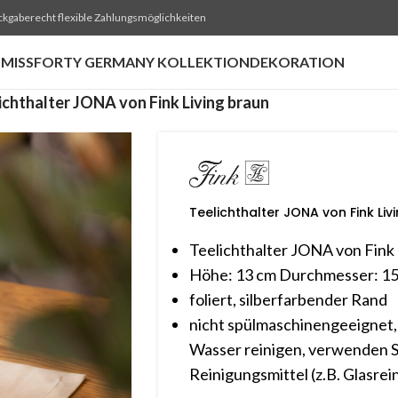
ckgaberecht flexible Zahlungsmöglichkeiten
MISSFORTY GERMANY KOLLEKTION
DEKORATION
ichthalter JONA von Fink Living braun
Teelichthalter JONA von Fink Liv
Teelichthalter JONA von Fink 
Höhe: 13 cm Durchmesser: 1
foliert, silberfarbender Rand
nicht spülmaschinengeeignet,
Wasser reinigen, verwenden S
Reinigungsmittel (z.B. Glasre