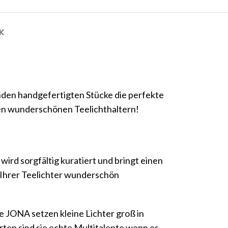
K
nden handgefertigten Stücke die perfekte
en wunderschönen Teelichthaltern!
wird sorgfältig kuratiert und bringt einen
t Ihrer Teelichter wunderschön
e JONA setzen kleine Lichter groß in
n sind sie echte Multitalente wenn es