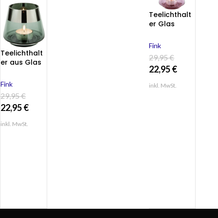
Teelichthalt
er Glas
Windlicht
Rosa für ein
Fink
Teelicht von
Teelichthalt
29,95
€
Fink JONA
er aus Glas
22,95
€
Höhe 13cm
Deko
Kerzenständ
Fink
inkl. MwSt.
er Windlicht
29,95
€
JONA von
22,95
€
Fink Höhe
13cm
inkl. MwSt.