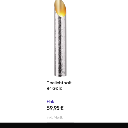
Teelichthalt
er Gold
Silber Metall
FIRAT 40 cm
Fink
Windlicht Fin
59,95
€
inkl. MwSt.