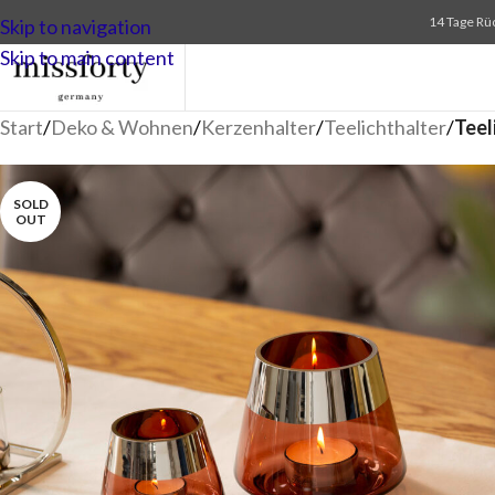
14 Tage Rü
Skip to navigation
Skip to main content
Start
/
Deko & Wohnen
/
Kerzenhalter
/
Teelichthalter
/
Teel
SOLD
OUT