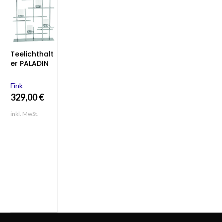
Teelichthalt
er PALADIN
von Fink
Fink
329,00
€
inkl. MwSt.