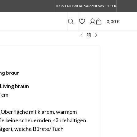
KONTAKT
WHATSAPP NEWSLETTER
0,00
€
ing braun
Living braun
5 cm
 Oberfläche mit klarem, warmem
ie keine scheuernden, säurehaltigen
iniger), weiche Bürste/Tuch