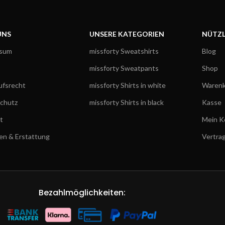
UNS
UNSERE KATEGORIEN
NÜTZL
ssum
missforty Sweatshirts
Blog
missforty Sweatpants
Shop
ufsrecht
missforty Shirts in white
Warenk
chutz
missforty Shirts in black
Kasse
t
Mein K
en & Erstattung
Vertra
Bezahlmöglichkeiten: