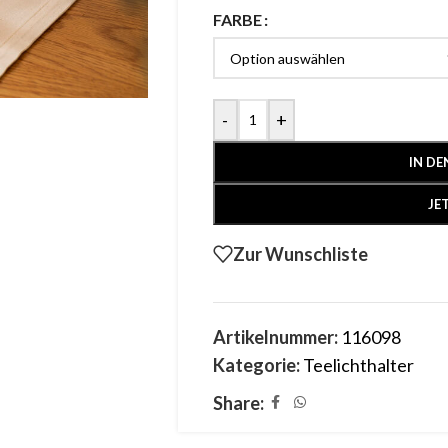
FARBE
-
+
IN D
JE
Zur Wunschliste
Artikelnummer:
116098
Kategorie:
Teelichthalter
Share: