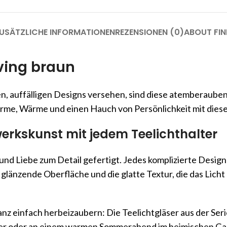
USÄTZLICHE INFORMATIONEN
REZENSIONEN (0)
ABOUT FIN
iving braun
en, auffälligen Designs versehen, sind diese atemberaube
rme, Wärme und einen Hauch von Persönlichkeit mit dies
erkskunst mit jedem Teelichthalter
und Liebe zum Detail gefertigt. Jedes komplizierte Design 
glänzende Oberfläche und die glatte Textur, die das Lich
z einfach herbeizaubern: Die Teelichtgläser aus der Seri
 oder an einem warmen Sommerabend im heimischen Garte