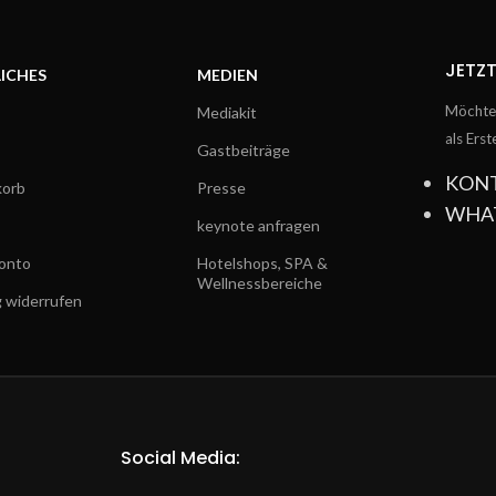
JETZT
ICHES
MEDIEN
Möchtes
Mediakit
als Ers
Gastbeiträge
KON
orb
Presse
WHA
keynote anfragen
onto
Hotelshops, SPA &
Wellnessbereiche
g widerrufen
Social Media: