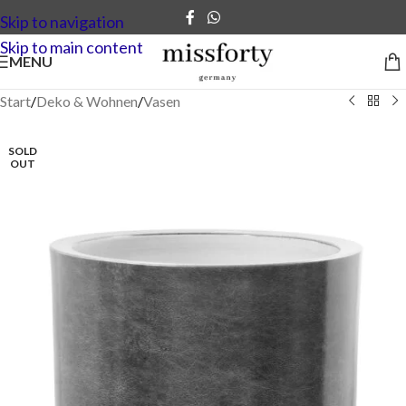
Skip to navigation
Skip to main content
MENU
Start
/
Deko & Wohnen
/
Vasen
SOLD
OUT