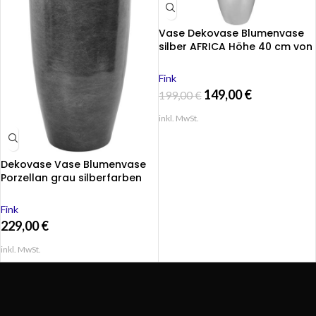
Vase Dekovase Blumenvase
silber AFRICA Höhe 40 cm von
Fink
Fink
149,00
€
199,00
€
inkl. MwSt.
Dekovase Vase Blumenvase
Porzellan grau silberfarben
Deko Tischvase MELUA 51 cm
Fink
229,00
€
inkl. MwSt.