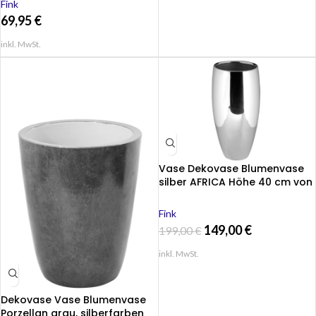
Fink
69,95
€
inkl. MwSt.
Vase Dekovase Blumenvase
silber AFRICA Höhe 40 cm von
Fink
Fink
149,00
€
199,00
€
inkl. MwSt.
Dekovase Vase Blumenvase
Porzellan grau, silberfarben