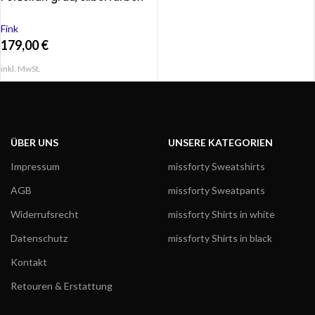
Deko Tischvase MELUA 37 cm
Fink
179,00
€
inkl. MwSt.
ÜBER UNS
UNSERE KATEGORIEN
Impressum
missforty Sweatshirts
AGB
missforty Sweatpants
Widerrufsrecht
missforty Shirts in white
Datenschutz
missforty Shirts in black
Kontakt
Retouren & Erstattung