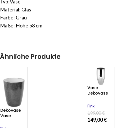
Typ:Vase
Material: Glas
Farbe: Grau
Maße: Höhe 58 cm
Ähnliche Produkte
Vase
Dekovase
Blumenvase
silber
Fink
AFRICA Höhe
Dekovase
199,00
€
40 cm von
Vase
149,00
€
Fink
Blumenvase
Porzellan