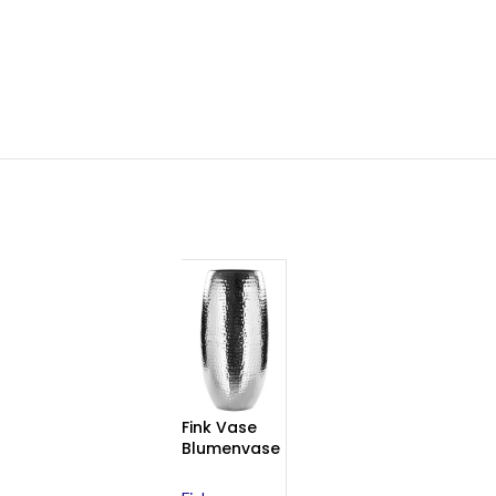
Fink Vase
Blumenvase
Dekovase
silber