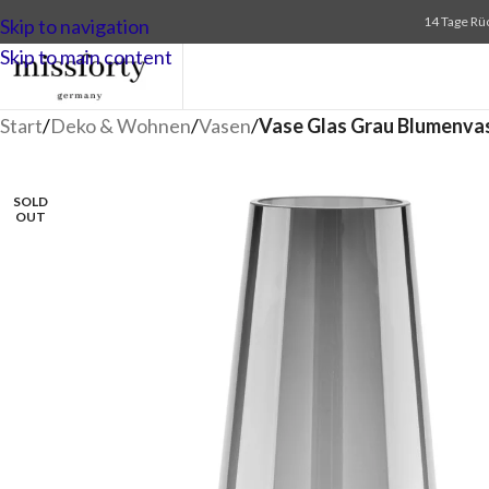
14 Tage Rü
Skip to navigation
Skip to main content
Start
/
Deko & Wohnen
/
Vasen
/
Vase Glas Grau Blumenvas
SOLD
OUT