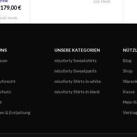
Fink
inkl. MwSt.
grau,
179,00
€
silberfarben
Deko
inkl. MwSt.
Tischvase
MELUA 37 cm
UNS
UNSERE KATEGORIEN
NÜTZL
ssum
missforty Sweatshirts
Blog
missforty Sweatpants
Shop
ufsrecht
missforty Shirts in white
Warenk
chutz
missforty Shirts in black
Kasse
t
Mein K
en & Erstattung
Vertra