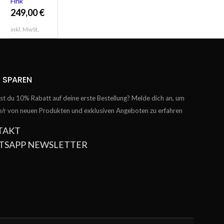
Fink
249,00
€
inkl. MwSt.
 SPAREN
t du 10% Rabatt auf deine erste Bestellung? Melde dich an, um
te/r von neuen Produkten und exklusiven Angeboten zu erfahren
TAKT
TSAPP NEWSLETTER