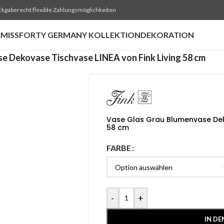
ckgaberecht flexible Zahlungsmöglichkeiten
MISSFORTY GERMANY KOLLEKTION
DEKORATION
e Dekovase Tischvase LINEA von Fink Living 58 cm
Vase Glas Grau Blumenvase Deko
58 cm
FARBE
-
+
IN D