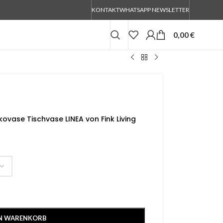
KONTAKT
WHATSAPP NEWSLETTER
0,00
€
vase Tischvase LINEA von Fink Living
EN WARENKORB