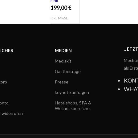
Fink
gehämmert
199,00
€
AFRICA Höhe
40 cm
inkl. MwSt.
gehämmert
JETZT
ICHES
MEDIEN
Möchtes
Mediakit
als Ers
Gastbeiträge
KON
orb
Presse
WHA
keynote anfragen
onto
Hotelshops, SPA &
Wellnessbereiche
g widerrufen