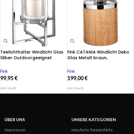
Teelichthalter Windlicht Glas
Fink CATANIA Windlicht Deko
Silber Outdoorgeeignet
Glas Metall braun,
Edelstahl NORMAN 40 cm
silberfarben
Höhe
Fink
Fink
99,95
€
199,00
€
inkl. MwSt.
inkl. MwSt.
ÜBER UNS
UNSERE KATEGORIEN
Impressum
missforty Sweatshirts