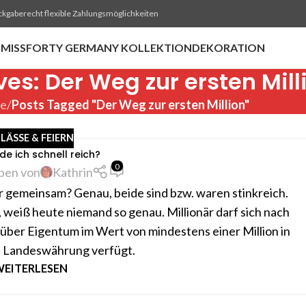
ckgaberecht flexible Zahlungsmöglichkeiten
MISSFORTY GERMANY KOLLEKTION
DEKORATION
es: Der Weg zur ersten Mill
e
/
Posts Tagged "Der Weg zur ersten Million"
LÄSSE & FEIERN
de ich schnell reich?
0
ben von
Kathrin
gemeinsam? Genau, beide sind bzw. waren stinkreich.
, weiß heute niemand so genau. Millionär darf sich nach
r über Eigentum im Wert von mindestens einer Million in
n Landeswährung verfügt.
EITERLESEN