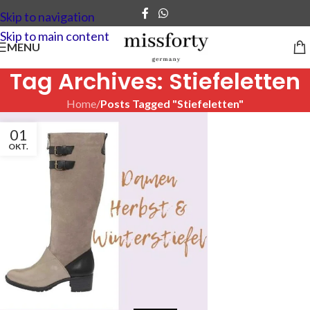
Skip to navigation
Skip to main content
MENU
Tag Archives: Stiefeletten
Home
/
Posts Tagged "Stiefeletten"
01
OKT.