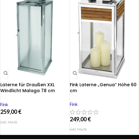
Laterne für Draußen XXL
Fink Laterne „Genua“ Höhe 60
Windlicht Malaga 78 cm
cm
Garten innen außen silber
Fink
Fink
259,00
€
249,00
€
inkl. MwSt.
inkl. MwSt.