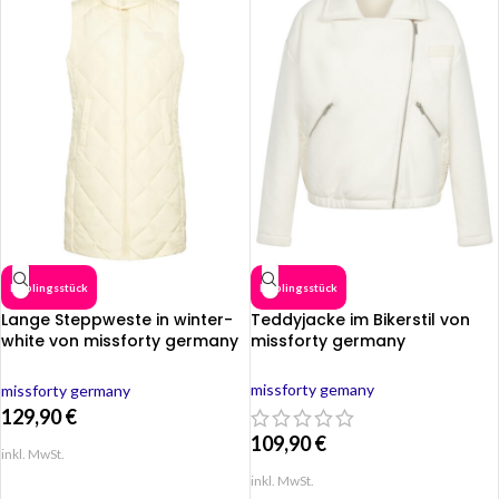
Lieblingsstück
Lieblingsstück
Lange Steppweste in winter-
Teddyjacke im Bikerstil von
white von missforty germany
missforty germany
winter white
missforty gemany
missforty germany
129,90
€
109,90
€
inkl. MwSt.
inkl. MwSt.