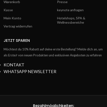
missforty germany leggings
missforty germany
39,90
€
inkl. MwSt.