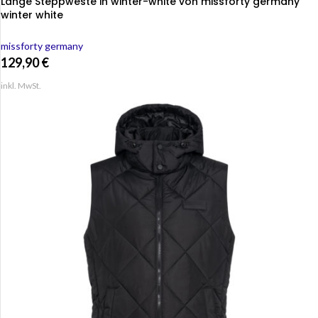
Lange Steppweste in winter-white von missforty germany
winter white
missforty germany
129,90
€
inkl. MwSt.