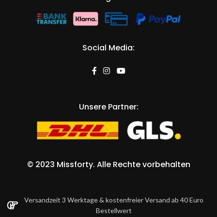
Sport Top weiß missforty germany
missforty germany
34,90
€
inkl. MwSt.