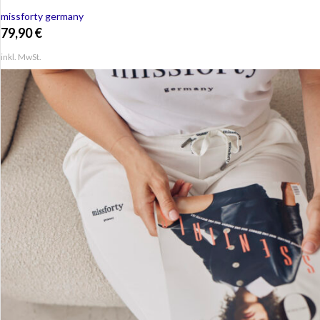
missforty germany
79,90
€
inkl. MwSt.