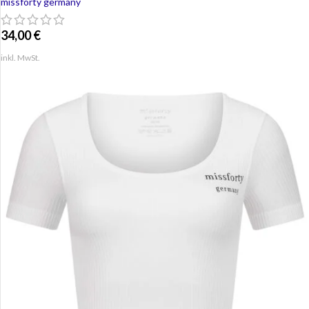
missforty germany
34,00
€
inkl. MwSt.