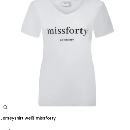
Jerseyshirt weiß missforty