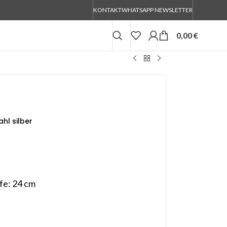
KONTAKT
WHATSAPP NEWSLETTER
0,00
€
hl silber
fe: 24 cm