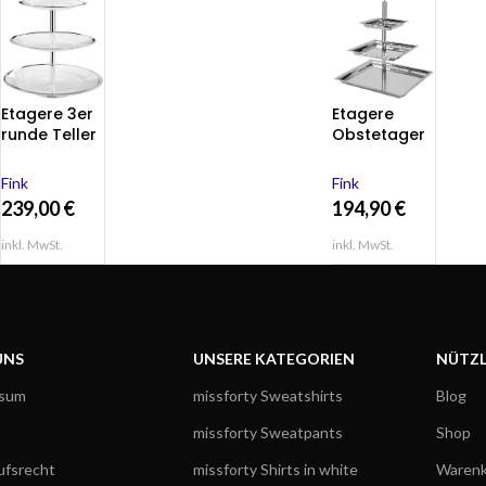
Etagere 3er
Etagere
runde Teller
Obstetager
Etagere
e
PLATINUM
Servierplatte
Fink
Fink
Dekoration
239,00
€
194,90
€
NAGANO
inkl. MwSt.
inkl. MwSt.
UNS
UNSERE KATEGORIEN
NÜTZL
ssum
missforty Sweatshirts
Blog
missforty Sweatpants
Shop
ufsrecht
missforty Shirts in white
Warenk