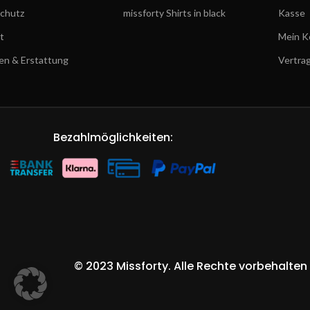
chutz
missforty Shirts in black
Kasse
t
Mein K
en & Erstattung
Vertra
Bezahlmöglichkeiten:
©
2023 Missforty
. Alle Rechte vorbehalten