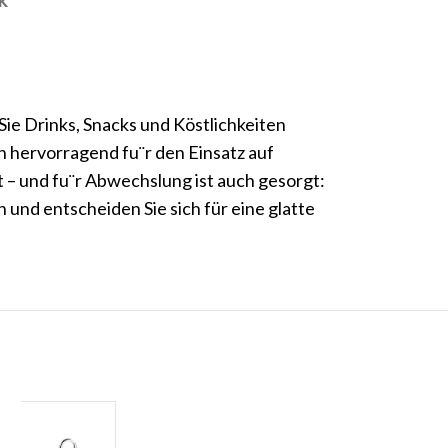
K
ie Drinks, Snacks und Köstlichkeiten
h hervorragend fu¨r den Einsatz auf
 – und fu¨r Abwechslung ist auch gesorgt:
und entscheiden Sie sich für eine glatte