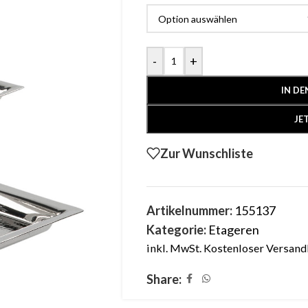
-
+
IN D
JE
Zur Wunschliste
Artikelnummer:
155137
Kategorie:
Etageren
inkl. MwSt.
Kostenloser Versand
Share: