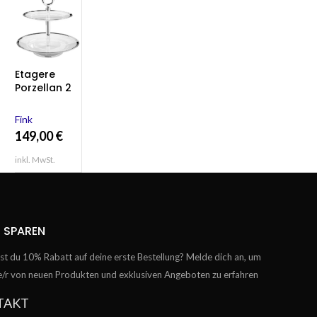
Etagere
Porzellan 2
stöckig rund
versilbert
Fink
PLATINUM
149,00
€
von Fink
Living
inkl. MwSt.
 SPAREN
t du 10% Rabatt auf deine erste Bestellung? Melde dich an, um
te/r von neuen Produkten und exklusiven Angeboten zu erfahren
TAKT