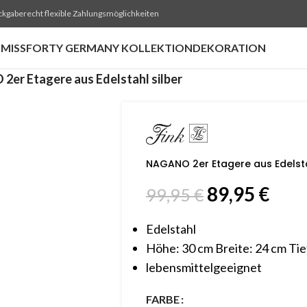
ckgaberecht flexible Zahlungsmöglichkeiten
MISSFORTY GERMANY KOLLEKTION
DEKORATION
er Etagere aus Edelstahl silber
NAGANO 2er Etagere aus Edelsta
89,95
€
99,95
€
Edelstahl
Höhe: 30 cm Breite: 24 cm Tie
lebensmittelgeeignet
FARBE