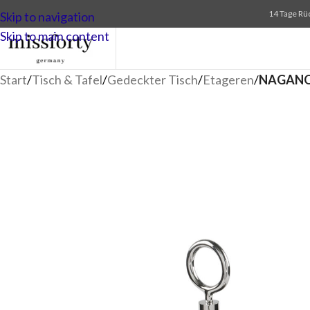
14 Tage Rü
Skip to navigation
Skip to main content
Start
/
Tisch & Tafel
/
Gedeckter Tisch
/
Etageren
/
NAGANO 2