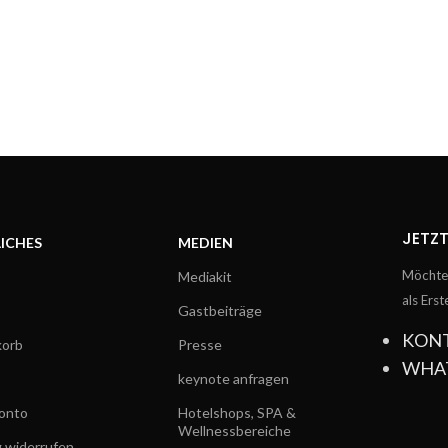
JETZT
ICHES
MEDIEN
Möchtes
Mediakit
als Ers
Gastbeiträge
KON
orb
Presse
WHA
keynote anfragen
onto
Hotelshops, SPA &
Wellnessbereiche
g widerrufen