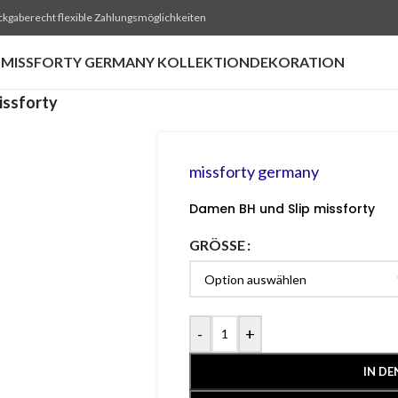
ckgaberecht flexible Zahlungsmöglichkeiten
MISSFORTY GERMANY KOLLEKTION
DEKORATION
issforty
missforty germany
Damen BH und Slip missforty
GRÖSSE
-
+
IN D