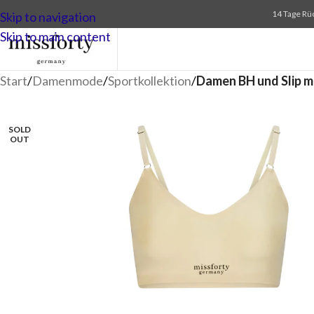
14 Tage Rü
Skip to navigation
Skip to main content
Start
/
Damenmode
/
Sportkollektion
/
Damen BH und Slip m
SOLD
OUT