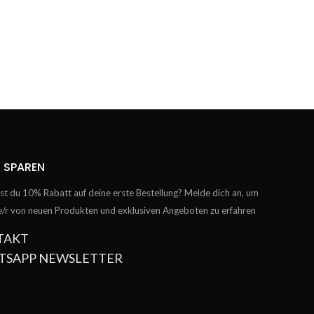
 SPAREN
t du 10% Rabatt auf deine erste Bestellung? Melde dich an, um
te/r von neuen Produkten und exklusiven Angeboten zu erfahren
TAKT
TSAPP NEWSLETTER