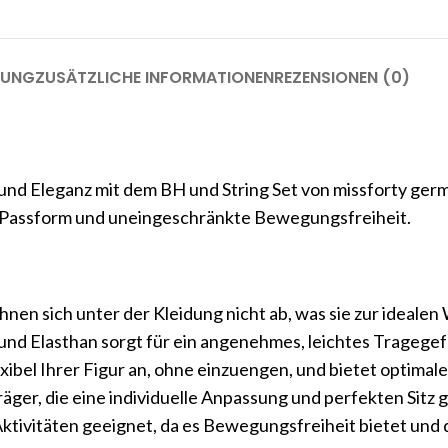
BUNG
ZUSÄTZLICHE INFORMATIONEN
REZENSIONEN (0)
nd Eleganz mit dem BH und String Set von missforty germ
e Passform und uneingeschränkte Bewegungsfreiheit.
hnen sich unter der Kleidung nicht ab, was sie zur ideale
nd Elasthan sorgt für ein angenehmes, leichtes Tragege
exibel Ihrer Figur an, ohne einzuengen, und bietet optimal
äger, die eine individuelle Anpassung und perfekten Sitz 
 Aktivitäten geeignet, da es Bewegungsfreiheit bietet und