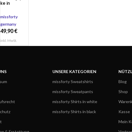
ke in
schwarz
missforty
missforty
germany
49,90
€
inkl. MwSt.
UNS
UNSERE KATEGORIEN
NÜTZL
ssum
missforty Sweatshirts
Blog
missforty Sweatpants
Shop
ufsrecht
missforty Shirts in white
Warenk
chutz
missforty Shirts in black
Kasse
t
Mein K
en & Erstattung
Vertra