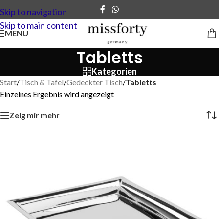
Skip to navigation
Skip to main content
MENU
Tabletts
Kategorien
Start
/
Tisch & Tafel
/
Gedeckter Tisch
/
Tabletts
Einzelnes Ergebnis wird angezeigt
Zeig mir mehr