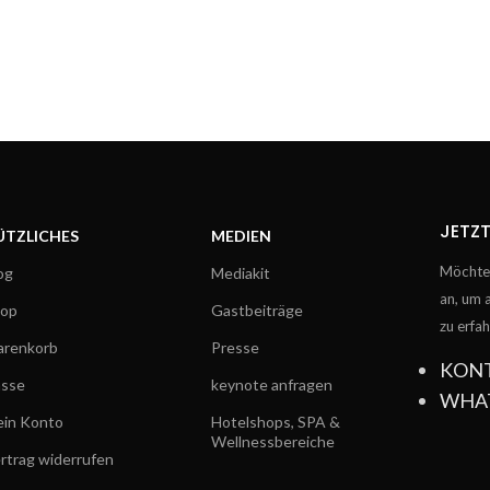
JETZT
ÜTZLICHES
MEDIEN
Möchtes
og
Mediakit
an, um 
hop
Gastbeiträge
zu erfa
renkorb
Presse
KON
sse
keynote anfragen
WHA
in Konto
Hotelshops, SPA &
Wellnessbereiche
rtrag widerrufen