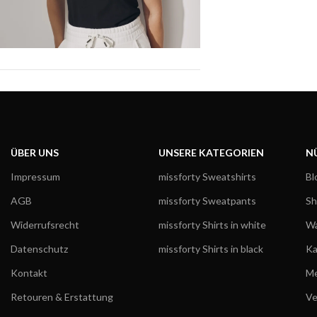
ÜBER UNS
UNSERE KATEGORIEN
N
Impressum
missforty Sweatshirts
Bl
AGB
missforty Sweatpants
S
Widerrufsrecht
missforty Shirts in white
Wa
Datenschutz
missforty Shirts in black
Ka
Kontakt
Me
Retouren & Erstattung
Ve