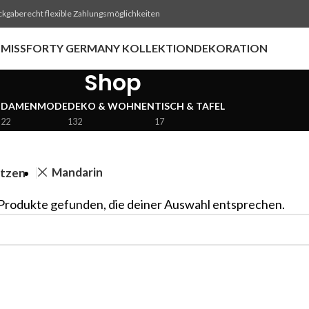
ckgaberecht flexible Zahlungsmöglichkeiten
MISSFORTY GERMANY KOLLEKTION
DEKORATION
Shop
DAMENMODE
DEKO & WOHNEN
TISCH & TAFEL
22
132
17
Mandarin
etzen
Produkte gefunden, die deiner Auswahl entsprechen.