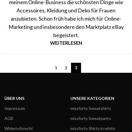
meinem Online-Business die schönsten Dinge wie
Accessoires, Kleidung und Deko für Frauen
anzubieten. Schon früh habe ich mich für Online-
Marketing und insbesondere den Marktplatz eBay
begeistert.
WEITERLESEN
1
2
3
ÜBER UNS
UNSERE KATEGORIEN
Impressum
missforty Sweatshirts
AGB
missforty Sweatpants
Widerrufsrecht
missforty Shirts in white