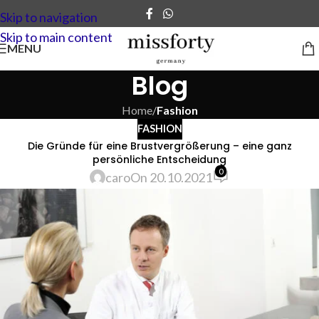
Skip to navigation
Skip to main content
MENU
Blog
Home
/
Fashion
FASHION
Die Gründe für eine Brustvergrößerung – eine ganz
persönliche Entscheidung
0
caro
On 20.10.2021